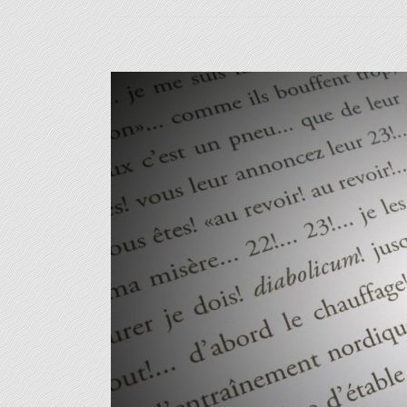
View
Larger
Image