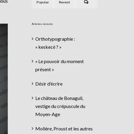
ious
Popular
Recent
Comments
Articles récents
Orthotypographie :
« keskecé ? »
« Le pouvoir du moment
présent »
Désir d’écrire
Le château de Bonaguil,
vestige du crépuscule du
Moyen-Age
Molière, Proust et les autres