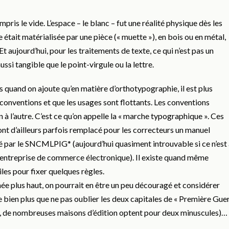
pris le vide. L’espace – le blanc – fut une réalité physique dès les
 était matérialisée par une pièce (« muette »), en bois ou en métal,
Et aujourd’hui, pour les traitements de texte, ce qui n’est pas un
ussi tangible que le point-virgule ou la lettre.
s quand on ajoute qu’en matière d’orthotypographie, il est plus
conventions et que les usages sont flottants. Les conventions
 à l’autre. C’est ce qu’on appelle la « marche typographique ». Ces
nt d’ailleurs parfois remplacé pour les correcteurs un manuel
é par le SNCMLPIG* (aujourd’hui quasiment introuvable si ce n’est
nde entreprise de commerce électronique). Il existe quand même
les pour fixer quelques règles.
née plus haut, on pourrait en être un peu découragé et considérer
ien plus que ne pas oublier les deux capitales de « Première Gue
cis, de nombreuses maisons d’édition optent pour deux minuscules)…