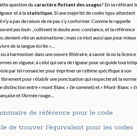
ette question du
caractère flottant des usages
? En se référant l
igueur et à la
statistique.
Si une majorité de codes typo attestent
 il n’y a pas de raison de ne pas s’y conformer. Comme le rappelle
 savent
pas tout
« , cultivent le doute avec constance, et la référence
on, devient vite un automatisme ; mais ce n’est aussi que pour mieux
vivre de la langue écrite »…
r ou à harmoniser dans une oeuvre littéraire, à savoir là où la licence
ormes en vigueur, à celui qui sera de rigueur pour un guide touristiq
choisie par tel romancier pour imprimer un rythme spécifique à son
r librement pour rétablir une ponctuation qui respecterait la norme
 une distinction entre « mont Blanc » (le sommet) et « Mont-Blanc » (l
 française et l’Armée rouge…
grammaire de référence pour le code
cile de trouver l’équivalent pour les codes