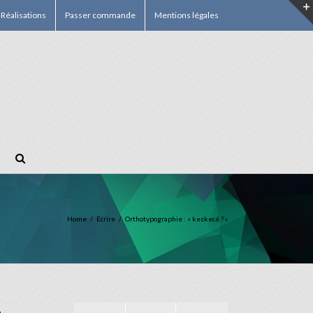
Réalisations
Passer commande
Mentions légales
Home
/
Ecrire
/
Orthotypographie : « keskecé ? »