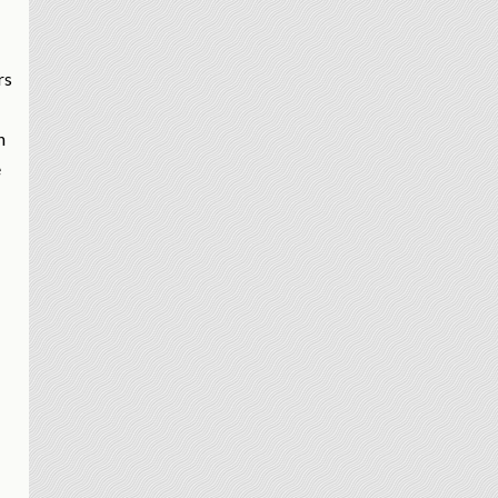
rs
n
e