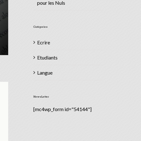
pour les Nuls
Catégories
Ecrire
Etudiants
Langue
NewsLetter
[mc4wp_form id="54144"]