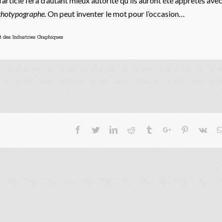
l’article fera d’autant mieux autorité qu’ils auront été apprêtés ave
thotypographe.
On peut inventer le mot pour l’occasion…
et des Industries Graphiques
Facebook
Twitter
Linkedin
Reddit
Tumblr
Google+
Pinterest
Vk