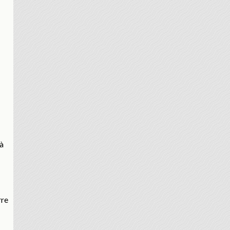
 à
rre