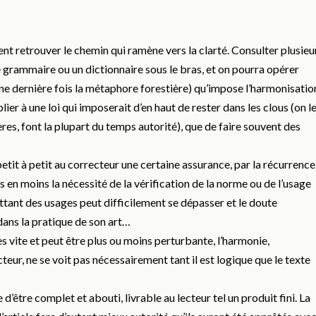
 retrouver le chemin qui ramène vers la clarté. Consulter plusieu
 grammaire ou un dictionnaire sous le bras, et on pourra opérer
 une dernière fois la métaphore forestière) qu’impose l’harmonisatio
lier à une loi qui imposerait d’en haut de rester dans les clous (on l
ières, font la plupart du temps autorité), que de faire souvent des
etit à petit au correcteur une certaine assurance, par la récurrence
 en moins la nécessité de la vérification de la norme ou de l’usage
lottant des usages peut difficilement se dépasser et le doute
dans la pratique de son art…
ès vite et peut être plus ou moins perturbante, l’harmonie,
teur, ne se voit pas nécessairement tant il est logique que le texte
d’être complet et abouti, livrable au lecteur tel un produit fini. La