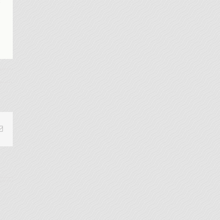
c
Email