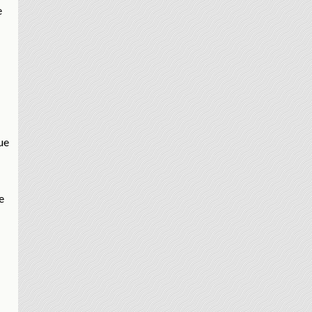
e
ue
e