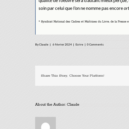
qualité de l’oeuvre sera d’autant mieux perçue, 
soin par celui que l’on ne nomme pas encore
or
* Syndicat National des Cadres et Maîtrises du Livre, de la Presse 
By
Claude
|
6 février 2024
|
Ecrire
|
0 Comments
Share This Story, Choose Your Platform!
About the Author:
Claude