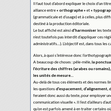
Il faut tout d’abord expliquer le choix d’un titre
alliance entre
« orthographe »
et
« typograph
(grammaticale et d’usage) et à celles, plus diff
destiné à la production éditoriale.
Le but affiché est ainsi
d’harmoniser
les text
n’est toutefois pas interdit d’appliquer ces rè
administratifs…). L’objectif est, dans tous les c
Alors, à quoi s’intéresse donc l’orthotypograph
A beaucoup de choses : pêle-mêle,
la ponctua
l’écriture des chiffres (arabes ou romains), 
les unités de mesure
…
Au-delà de tous ces éléments et des normes lingu
les questions
d’espacement, d’alignement, 
feraient donc aussi du texte, pour employer un
communication visuelle ». Il l’est d’ailleurs d’au
qu’on est parfois amené à en traiter certains o