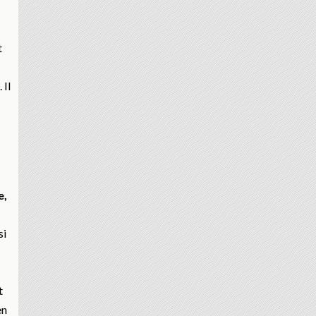
t
. Il
e,
si
t
en