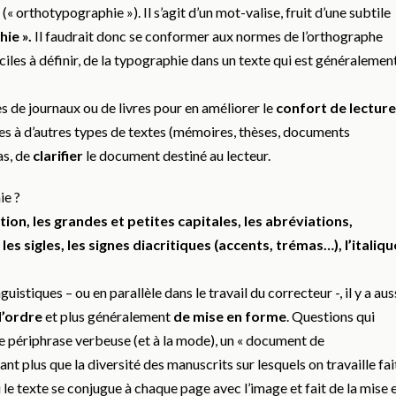
 (« orthotypographie »). Il s’agit d’un mot-valise, fruit d’une subtile
ie ».
Il faudrait donc se conformer aux normes de l’orthographe
iciles à définir, de la typographie dans un texte qui est généralemen
es de journaux ou de livres pour en améliorer le
confort de lecture
gles à d’autres types de textes (mémoires, thèses, documents
as, de
clarifier
le document destiné au lecteur.
ie ?
tion, les grandes et petites capitales, les abréviations,
les sigles, les signes diacritiques (accents, trémas…), l’italiqu
istiques – ou en parallèle dans le travail du correcteur -, il y a aus
d’ordre
et plus généralement
de mise en forme
. Questions qui
e périphrase verbeuse (et à la mode), un « document de
tant plus que la diversité des manuscrits sur lesquels on travaille fai
ù le texte se conjugue à chaque page avec l’image et fait de la mise 