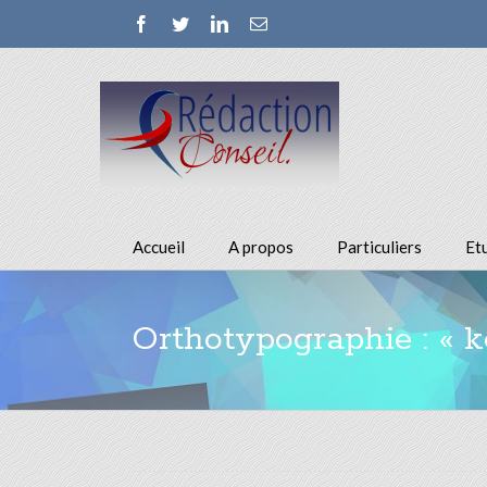
Facebook
Twitter
Linkedin
Email
Accueil
A propos
Particuliers
Et
Orthotypographie : « k