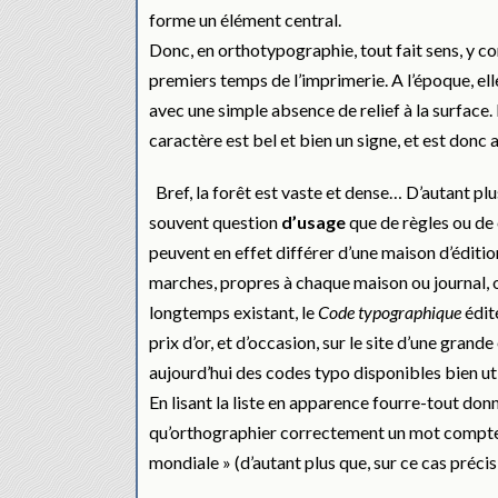
forme un élément central.
Donc, en orthotypographie, tout fait sens, y com
premiers temps de l’imprimerie. A l’époque, elle
avec une simple absence de relief à la surface. 
caractère est bel et bien un signe, et est donc a
Bref, la forêt est vaste et dense… D’autant plu
souvent question
d’usage
que de règles ou de 
peuvent en effet différer d’une maison d’édition
marches, propres à chaque maison ou journal, o
longtemps existant, le
Code typographique
édit
prix d’or, et d’occasion, sur le site d’une gra
aujourd’hui des codes typo disponibles bien uti
En lisant la liste en apparence fourre-tout don
qu’orthographier correctement un mot compte b
mondiale » (d’autant plus que, sur ce cas pré