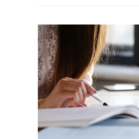
View
Larger
Image