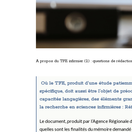
A propos du TFE infirmier (2) : questions de rédactio
Où le TFE, produit d’une étude patiemm
spécifique, doit aussi être l’objet de pr
capacités langagières, des éléments gram
la recherche en sciences infirmières : Ré
Le document, produit par l’Agence Régionale de
quelles sont les finalités du mémoire demandé au