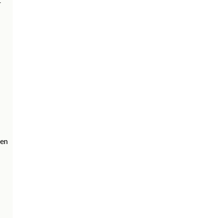
r
 en