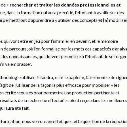
, de
« rechercher et traiter les données professionnelles et
l que, dans la formation qui aura précédé, l’étudiant travaille sur des
lui permettront d’apprendre à « utiliser des concepts et [à] mobilise
es
qui vont être en jeu pour l’infirmier en devenir, et le mémoire
in de parcours, où l’on formalise par les mots ces capacités d’analys
des connaissances, qui doivent permettre à l’étudiant de se forger
u’il va embrasser.
thodologie utilisée, il faudra, « sur le papier », faire montre de rigue
s’agit de l’utiliser de la façon la plus efficace pour mobiliser « les
n écrite requises pour permettre une production pertinente et
s résultats de la recherche effectuée soient reçus dans les meilleure
ui aura été fait.
 formation, nous verrons en effet que cette question de la rédactio