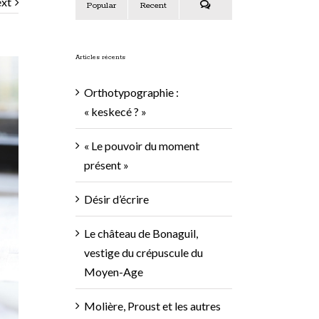
xt
Popular
Recent
Comments
Articles récents
Orthotypographie :
« keskecé ? »
« Le pouvoir du moment
présent »
Désir d’écrire
Le château de Bonaguil,
vestige du crépuscule du
Moyen-Age
Molière, Proust et les autres