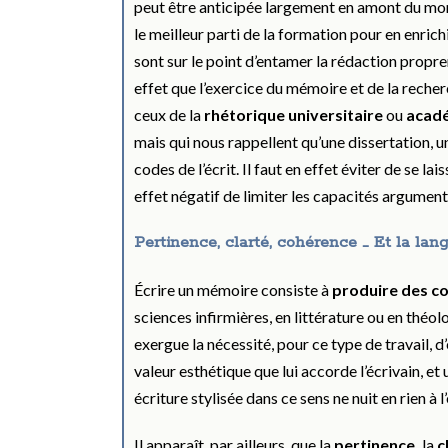
peut être anticipée largement en amont du mom
le meilleur parti de la formation pour en enric
sont sur le point d’entamer la rédaction proprem
effet que l’exercice du mémoire et de la recher
ceux de la
rhétorique universitaire
ou
acad
mais qui nous rappellent qu’une dissertation, 
codes de l’écrit. Il faut en effet éviter de se la
effet négatif de limiter les capacités argumen
Pertinence, clarté, cohérence … Et la lan
Écrire un mémoire consiste à
produire des c
sciences infirmières, en littérature ou en théol
exergue la nécessité, pour ce type de travail, d
valeur esthétique que lui accorde l’écrivain, et
écriture stylisée dans ce sens ne nuit en rien à l
Il apparaît, par ailleurs, que la
pertinence,
la
c