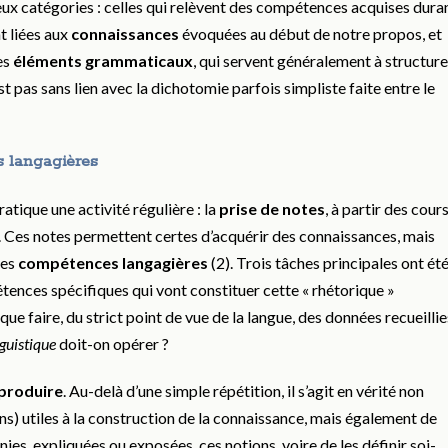
eux catégories : celles qui relèvent des compétences acquises dura
nt liées aux
connaissances
évoquées au début de notre propos, et
es
éléments grammaticaux
, qui servent généralement à structure
st pas sans lien avec la dichotomie parfois simpliste faite entre le
s langagières
ratique une activité régulière : la
prise de notes
, à partir des cour
. Ces notes permettent certes d’acquérir des connaissances, mais
des
compétences
langagières
(2). Trois tâches principales ont ét
tences spécifiques qui vont constituer cette « rhétorique »
ue faire, du strict point de vue de la langue, des données recueillie
nguistique
doit-on opérer ?
produire
. Au-delà d’une simple répétition, il s’agit en vérité non
ns) utiles à la construction de la connaissance, mais également de
inies, expliquées ou exposées ces notions, voire de les définir soi-