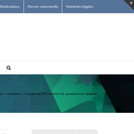
Réalisations
Passer commande
Mentions légales
me
/
Etudiants
/
A propos du TFE infirmier (2) : questions de rédaction