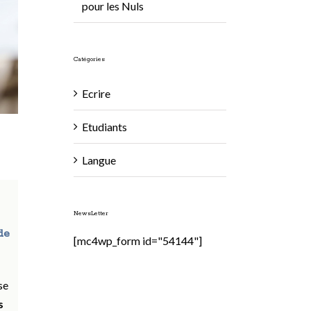
pour les Nuls
Catégories
Ecrire
Etudiants
Langue
NewsLetter
de
[mc4wp_form id="54144"]
se
s