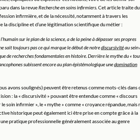
 paru dans la revue
Recherche en soins infirmiers.
Cet article traite du
ssion infirmière, et de la nécessité, notamment à travers les
la discipline et d’une légitimation scientifique du métier :
e l’humain sur le plan de la science, a de la peine à dépasser ses propres
ne sait toujours pas ce qui marque le début de notre
discursivité
au sein 
e de recherches fondamentales en histoire. Derrière le mythe du « tou
 francophones subissent encore au plan épistémologique une
domination
ous avons soulignés) peuvent être retenus comme mots-clés dans 
ision : la « discursivité » pouvant être entendue comme « discours
 le soin infirmier », le « mythe » comme « croyance répandue, mais 
ective historique peut également ici être prise en compte grâce à la
t une pratique professionnelle généralement associée au genre