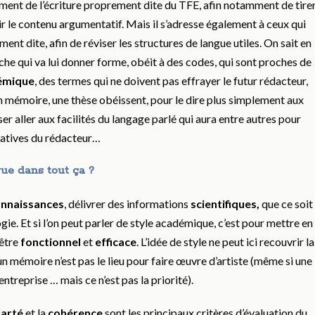
ent de l’écriture proprement dite du TFE, afin notamment de tire
hir le contenu argumentatif. Mais il s’adresse également à ceux qui
ent dite, afin de réviser les structures de langue utiles. On sait en
che qui va lui donner forme, obéit à des codes, qui sont proches de
émique
, des termes qui ne doivent pas effrayer le futur rédacteur,
un mémoire, une thèse obéissent, pour le dire plus simplement aux
isser aller aux facilités du langage parlé qui aura entre autres pour
tatives du rédacteur…
gue dans tout ça ?
onnaissances
, délivrer des informations
scientifiques,
que ce soit
ogie. Et si l’on peut parler de style académique, c’est pour mettre en
’être
fonctionnel
et
efficace
. L’idée de style ne peut ici recouvrir la
 un mémoire n’est pas le lieu pour faire œuvre d’artiste (même si une
’entreprise … mais ce n’est pas la priorité).
larté
et la
cohérence
sont les principaux critères d’évaluation du