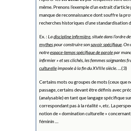
même. Prenons l’exemple d’un extrait d’article
manque de reconnaissance dont souffre la profe
recherches historiques d’une standardisation de 
Ex. :
La
discipline infirmière
, située dans l’ordre d
mythes
pour construire son
savoir spécifique
. On 
notre
espace-temps spécifique de parole
par manqu
infirmier » et ses clichés, les femmes soignantes
culturelle
imposée à la fin du XVIIIe siècle. …
(3)
Certains mots ou groupes de mots (ceux que n
passage, certains devant être définis avec préc
(analysable) en tant que langage spécifique sur
correspondant pas à la réalité », etc. La persp
notion de « domination culturelle » concernan
féminin …