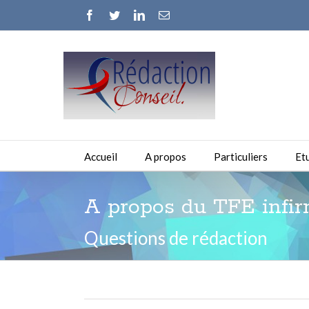
Facebook
Twitter
Linkedin
Email
Accueil
A propos
Particuliers
Et
A propos du TFE infirm
Questions de rédaction