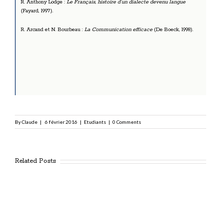
R. Anthony Lodge :
Le Français, histoire d’un dialecte devenu langue
(Fayard, 1997).
R. Arcand et N. Bourbeau :
La Communication efficace
(De Boeck, 1998).
By
Claude
|
6 février 2016
|
Etudiants
|
0 Comments
Related Posts