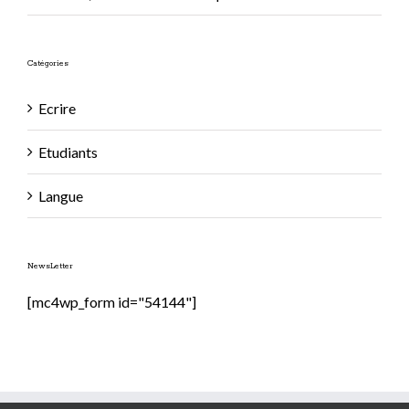
Catégories
Ecrire
Etudiants
Langue
NewsLetter
[mc4wp_form id="54144"]