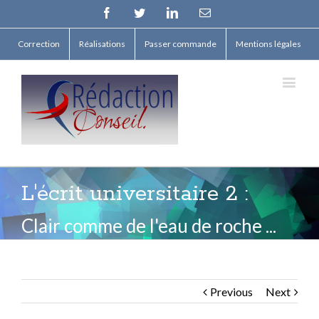
Facebook
Twitter
Linkedin
Email
Correction
Réalisations
Passer commande
Mentions légales
L'écrit universitaire 2 :
Clair comme de l'eau de roche ...
Previous
Next