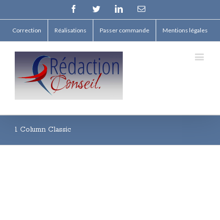
Facebook
Twitter
Linkedin
Email
Correction
Réalisations
Passer commande
Mentions légales
1 Column Classic