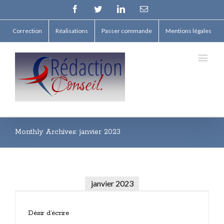
Facebook
Twitter
Linkedin
Email
Correction
Réalisations
Passer commande
Mentions légales
Monthly Archives:
janvier 2023
janvier 2023
Désir d’écrire