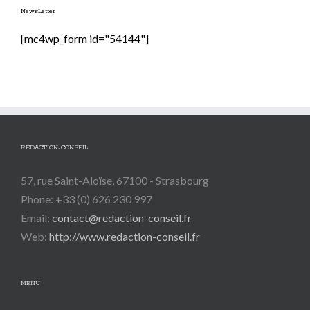
NewsLetter
[mc4wp_form id="54144"]
RÉDACTION-CONSEIL
57, rue Saint-Aloïse, 67100 - Strasbourg
Phone: +33 (0) 626 230 997
Email:
contact@redaction-conseil.fr
Web:
http://www.redaction-conseil.fr
MENU