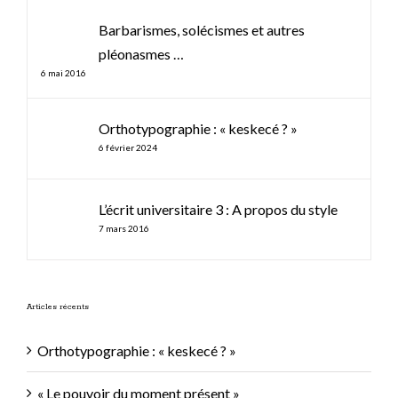
Comments
Barbarismes, solécismes et autres
pléonasmes …
6 mai 2016
Orthotypographie : « keskecé ? »
6 février 2024
L’écrit universitaire 3 : A propos du style
7 mars 2016
Articles récents
Orthotypographie : « keskecé ? »
« Le pouvoir du moment présent »