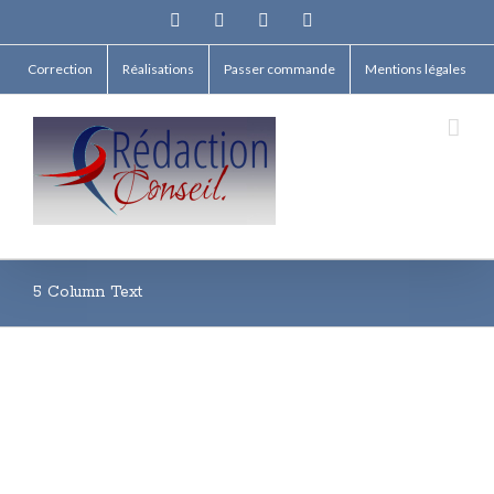
Facebook
Twitter
Linkedin
Email
Correction
Réalisations
Passer commande
Mentions légales
5 Column Text