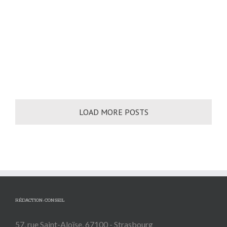
Communication d’entreprise
Nous vous proposons une relecture attentive de
vos textes afin de les
[...]
LOAD MORE POSTS
RÉDACTION-CONSEIL
57, rue Saint-Aloïse, 67100 - Strasbourg