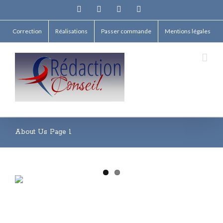
Facebook
Twitter
Linkedin
Email
Correction
Réalisations
Passer commande
Mentions légales
About Us Page 1