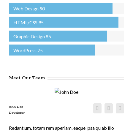
Web Design
90
HTML/CSS
95
Graphic Design
85
WordPress
75
Meet Our Team
John Doe
Developer
Redantium, totam rem aperiam, eaque ipsa qu ab illo