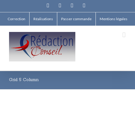
Facebook
Twitter
Linkedin
Email
Correction
Réalisations
Passer commande
Mentions légales
Grid 5 Column