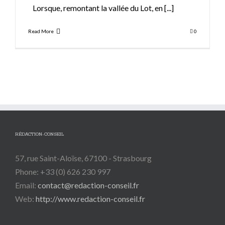
Lorsque, remontant la vallée du Lot, en
[...]
Read More
0
RÉDACTION-CONSEIL
57, rue Saint-Aloïse, 67100 - Strasbourg
Phone: +33 (0) 626 230 997
Email:
contact@redaction-conseil.fr
Web:
http://www.redaction-conseil.fr