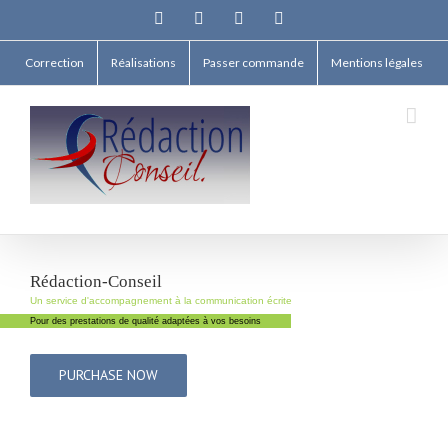
Facebook
Twitter
Linkedin
Email
Correction
Réalisations
Passer commande
Mentions légales
Rédaction-Conseil
Un service d'accompagnement à la communication écrite
Pour des prestations de qualité adaptées à vos besoins
PURCHASE NOW