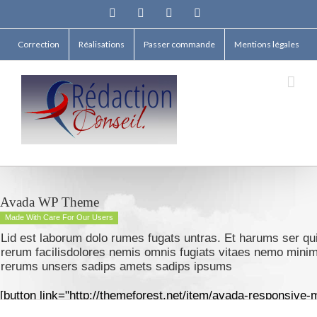
Facebook
Twitter
Linkedin
Email
Correction
Réalisations
Passer commande
Mentions légales
Avada WP Theme
Made With Care For Our Users
Lid est laborum dolo rumes fugats untras. Et harums ser q
rerum facilisdolores nemis omnis fugiats vitaes nemo mini
rerums unsers sadips amets sadips ipsums
[button link="http://themeforest.net/item/avada-responsive