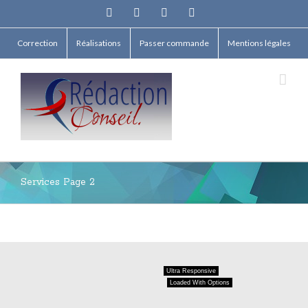
Facebook
Twitter
Linkedin
Email
Correction
Réalisations
Passer commande
Mentions légales
Services Page 2
Ultra Responsive
Loaded With Options