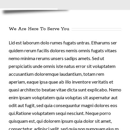
We Are Here To Serve You
Lid est laborum dolo rumes fugats untras. Etharums ser
quidem rerum facilis dolores nemis omnis fugats vitaes
nemo minima rerums unsers sadips amets. Sed ut
perspiciatis unde omnis iste natus error sit voluptatem
accusantium doloremque laudantium, totam rem
aperiam, eaque ipsa quae ab illo inventore veritatis et
quasi architecto beatae vitae dicta sunt explicabo. Nemo
enim ipsam voluptatem quia voluptas sit aspernatur aut
odit aut fugit, sed quia consequuntur magni dolores eos
qui.Ratione voluptatem sequi nesciunt. Neque porro
quisquam est, qui dolorem ipsum quia dolor sit amet,
consectetur, adipisci velit, sed quia non numquam eius m