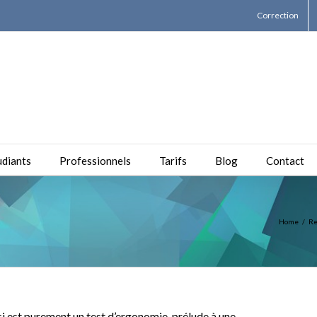
Correction
udiants
Professionnels
Tarifs
Blog
Contact
Home
/
Re
i est purement un test d’ergonomie, prélude à une