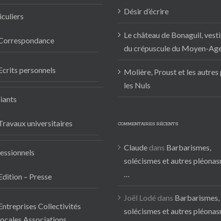
Désir d’écrire
iculiers
Le château de Bonaguil, vest
Correspondance
du crépuscule du Moyen-Ag
Ecrits personnels
Molière, Proust et les autres
les Nuls
iants
Travaux universitaires
COMMENTAIRES RÉCENTS
Claude
dans
Barbarismes,
essionnels
solécismes et autres pléona
…
Edition – Presse
Joël Lodé
dans
Barbarismes,
Entreprises Collectivités
solécismes et autres pléona
locales Associations