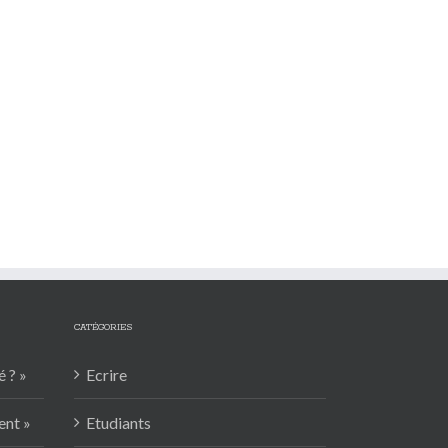
CATÉGORIES
 ? »
Ecrire
ent »
Etudiants