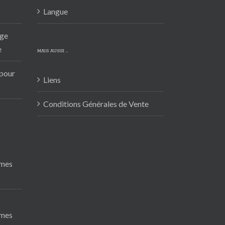
Langue
ige
e
MAIS AUSSI …
 pour
Liens
Conditions Générales de Vente
smes
smes