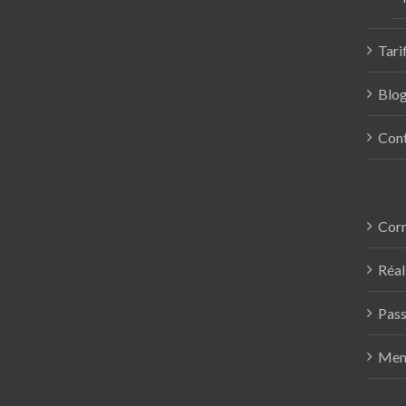
Tari
Blo
Con
Corr
Réal
Pas
Ment