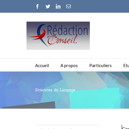
Facebook
Twitter
Linkedin
Email
Accueil
A propos
Particuliers
Et
Sciences du Langage
Cec