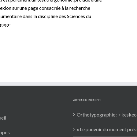
lexion sur une page consacrée à la recherche
umentaire dans la discipline des Sciences du
gage.
ARTICLES RÉCENTS
Orthotypographie : « keskecé
eil
« Le pouvoir du moment prés
opos