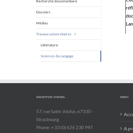
Recherche documentaire
réf
Dossiers
doc
Médias
Lan
Travaux universitaires
Littérature
Sciences du Langage
RÉDACTION-CONSEIL
MENU
57, rue Saint-Aloïse, 67100 -
Accu
Strasbourg
Phone: +33 (0) 626 230 997
A pr