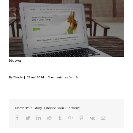
View
Larger
Image
Flower
sur
By
Claude
|
28 mai 2014
|
Commentaires fermés
Flower
Share This Story, Choose Your Platform!
Facebook
Twitter
Linkedin
Reddit
Tumblr
Google+
Pinterest
Vk
Email