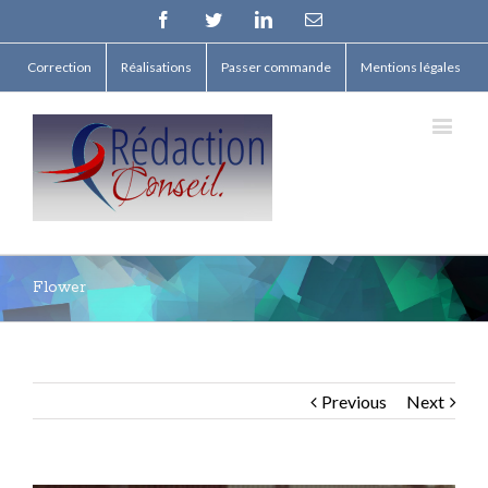
Facebook
Twitter
Linkedin
Email
Correction
Réalisations
Passer commande
Mentions légales
Flower
Previous
Next