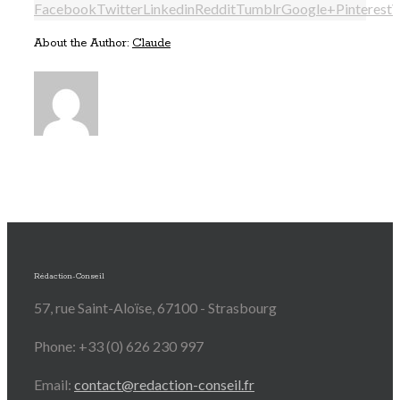
Facebook
Twitter
Linkedin
Reddit
Tumblr
Google+
Pinterest
About the Author:
Claude
Rédaction-Conseil
57, rue Saint-Aloïse, 67100 - Strasbourg
Phone: +33 (0) 626 230 997
Email:
contact@redaction-conseil.fr