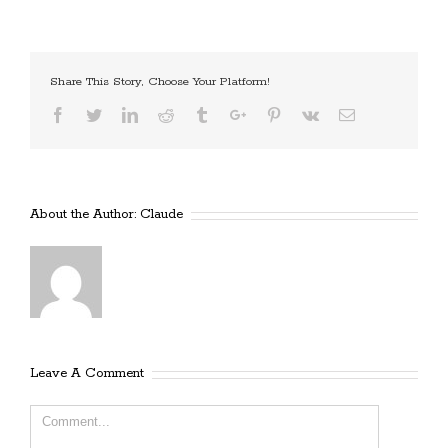
Share This Story, Choose Your Platform!
Facebook
Twitter
Linkedin
Reddit
Tumblr
Google+
Pinterest
Vk
Email
About the Author:
Claude
Leave A Comment
Comment