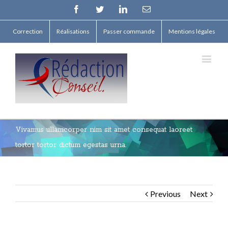
Facebook
Twitter
Linkedin
Email
Correction
Réalisations
Passer commande
Mentions légales
Vivamus ullamcorper nim sit amet consequat laoreet
tortor tortor dictum egestas urna.
Previous
Next