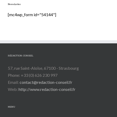
NewsLetter
[mc4wp_form id="54144"]
RÉDACTION-CONSEIL
57, rue Saint-Aloïse, 67100 - Strasbourg
Phone: +33 (0) 626 230 997
Email:
contact@redaction-conseil.fr
Web:
http://www.redaction-conseil.fr
MENU