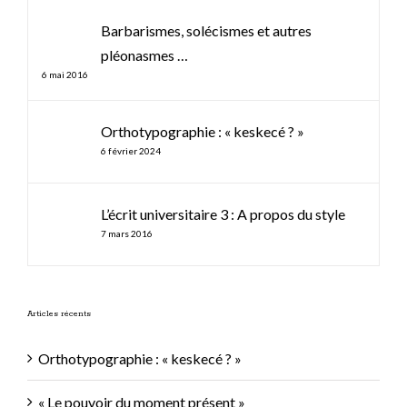
Comments
Barbarismes, solécismes et autres
pléonasmes …
6 mai 2016
Orthotypographie : « keskecé ? »
6 février 2024
L’écrit universitaire 3 : A propos du style
7 mars 2016
Articles récents
Orthotypographie : « keskecé ? »
« Le pouvoir du moment présent »