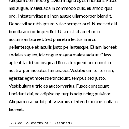
Aliquam commodo gravida magna eget tincidunt. Fusce
nisi augue, malesuada in commodo quis, euismod quis
orci. Integer vitae nisl non augue ullamcorper blandit.
Donec vitae nibh ipsum, vitae semper orci. Nunc sed elit
in nulla auctor imperdiet. Ut a nisl sit amet odio
accumsan laoreet. Sed pharetra lectus in arcu
pellentesque et iaculis justo pellentesque. Etiam laoreet
sodales sapien, id congue magna malesuada ut. Class
aptent taciti sociosqu ad litora torquent per conubia
nostra, per inceptos himenaeos.Vestibulum tortor nisi,
egestas eget molestie tincidunt, tempus sed justo.
Vestibulum ultricies auctor varius. Fusce consequat
tincidunt dui, ac adipiscing turpis adipiscing pulvinar.
Aliquam erat volutpat. Vivamus eleifend rhoncus nulla in
laoreet.
By
Claude
|
27 novembre 2012
|
0 Comments