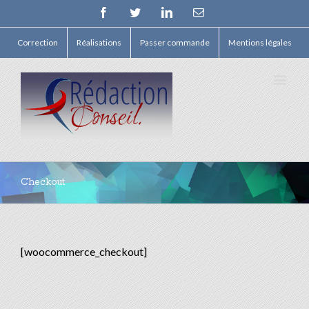
Facebook
Twitter
Linkedin
Email
Correction
Réalisations
Passer commande
Mentions légales
Checkout
[woocommerce_checkout]