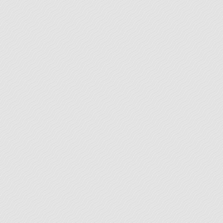
typographiques, syntaxiques, aux règles de la mise en
page, au respect des conventions de présentation.
Lecture globale du texte : « Photographie » de
l’ensemble du
[...]
LEARN MORE
Travaux universitaires
Vous être parvenu au terme de vos travaux de
rédaction. Toutefois vos textes ont besoin d’être
remaniés en profondeur. Votre écrivain-conseil vous
propose une intervention de réécriture. Il est ainsi