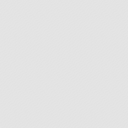
lecteurs ? Optez dès lors pour une prestation de
réécriture. Hormis la correction des erreurs
d’orthographe ou de syntaxe, nous vous proposons un
remaniement de votre travail et en améliorons ainsi
[...]
LEARN MORE
Ecrits personnels
Vous souhaitez écrire votre biographie, votre récit
de vie, un essai, une biographie langagière si vous
êtes non-francophone, toutefois vous peinez à