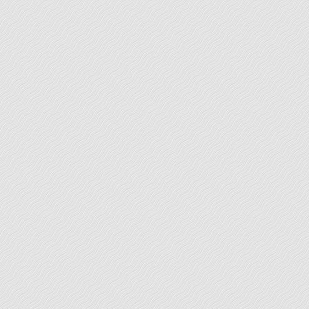
syntaxe, aux règles de la mise en page. Votre
correcteur se charge de traquer les erreurs de tous
types, toujours susceptibles d’émailler un texte d'une
certaine longueur; celles-ci sont gommées et les
[...]
LEARN MORE
Ecrits personnels
Vous avez terminé la composition de votre texte ?
Vous souhaitez lui donner plus de profondeur ? En
améliorer le style afin de capter l’intérêt de vos