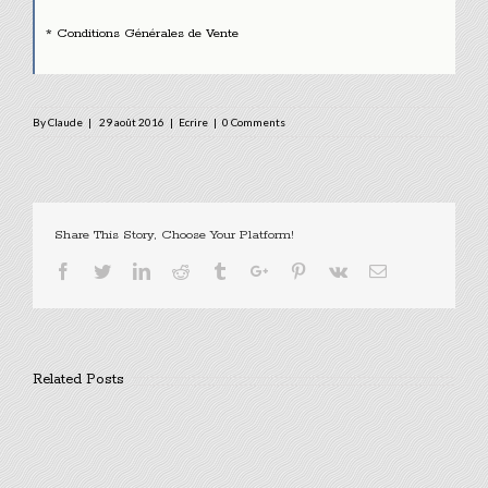
* Conditions Générales de Vente
By
Claude
|
29 août 2016
|
Ecrire
|
0 Comments
Share This Story, Choose Your Platform!
Facebook
Twitter
Linkedin
Reddit
Tumblr
Google+
Pinterest
Vk
Email
Related Posts