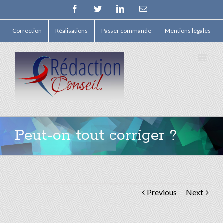
Facebook
Twitter
Linkedin
Email
Correction
Réalisations
Passer commande
Mentions légales
Peut-on tout corriger ?
Previous
Next