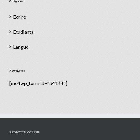
Catégories
Ecrire
Etudiants
Langue
NewsLetter
[mc4wp_form id="54144"]
RÉDACTION-CONSEIL