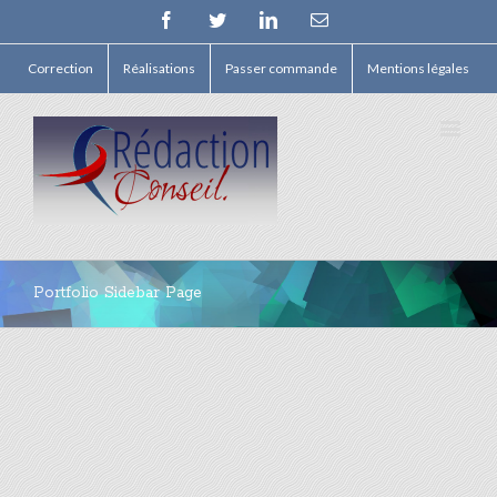
Facebook
Twitter
Linkedin
Email
Correction
Réalisations
Passer commande
Mentions légales
Portfolio Sidebar Page