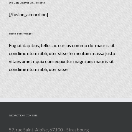
We Can Deliver On Projects
[/fusion_accordion]
Basic Text Widget
Fugiat dapibus, tellus ac cursus commo do, mauris sit
condime ntum nibh, uter sitse fermentum massa justo
vitaes amet r quia consequuntur magni uns mauris sit
condime ntum nibh, uter sitse.
RÉDACTION-CONSEIL
57, rue Saint-Aloïse, 67100 - Strasbourg