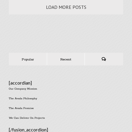
LOAD MORE POSTS
Popular
Recent
Comments
[accordian]
Our Company Mission
The Avada Philosophy
The Avada Promise
We Can Deliver On Projects
[/fusion_accordion]